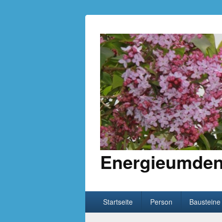
Energieumden
Hauptmenü
Weiter zum Hauptinhalt
Weiter zum Sekundärinhalt
Startseite
Person
Bausteine