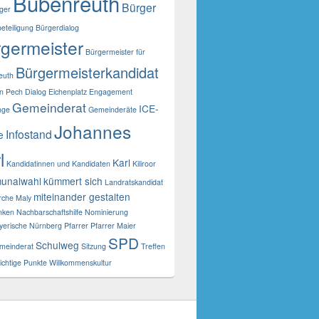
Bubenreuth
Bürger
ger
eteiligung
Bürgerdialog
germeister
Bürgermeister für
Bürgermeisterkandidat
euth
an Pech
Dialog
Eichenplatz
Engagement
Gemeinderat
ICE-
nge
Gemeinderäte
Johannes
Infostand
e
l
Karl
Kandidatinnen und Kandidaten
Kiliroor
unalwahl
kümmert sich
Landratskandidat
miteinander gestalten
rche
Maly
anken
Nachbarschaftshilfe
Nominierung
yerische
Nürnberg
Pfarrer
Pfarrer Maier
SPD
Schulweg
meinderat
Sitzung
Treffen
chtige Punkte
Willkommenskultur