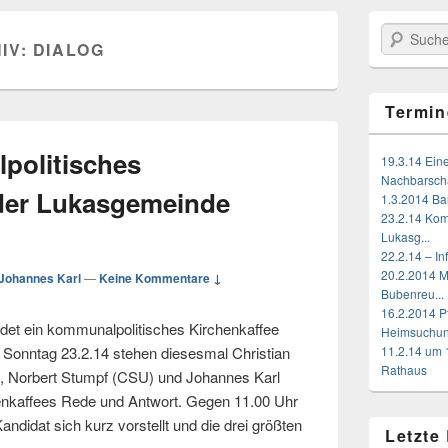
Suchen
IV:
DIALOG
Termin
politisches
19.3.14 Ein
Nachbarschaf
 der Lukasgemeinde
1.3.2014 Bau
23.2.14 Kom
Lukasg...
22.2.14 – I
20.2.2014 
Johannes Karl
—
Keine Kommentare ↓
Bubenreu...
16.2.2014 P
findet ein kommunalpolitisches Kirchenkaffee
Heimsuchu
 Sonntag 23.2.14 stehen diesesmal Christian
11.2.14 um 
Rathaus
), Norbert Stumpf (CSU) und Johannes Karl
nkaffees Rede und Antwort. Gegen 11.00 Uhr
andidat sich kurz vorstellt und die drei größten
Letzte