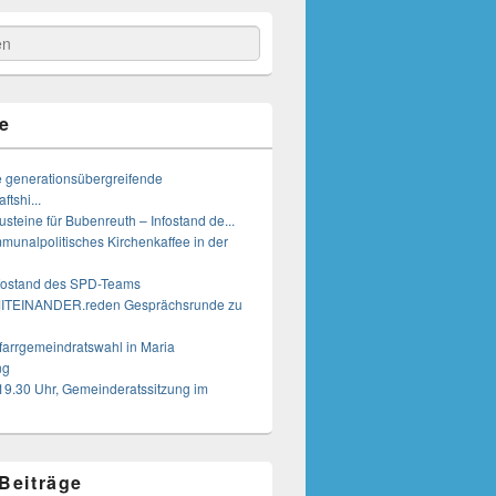
e
e generationsübergreifende
tshi...
steine für Bubenreuth – Infostand de...
munalpolitisches Kirchenkaffee in der
nfostand des SPD-Teams
MITEINANDER.reden Gesprächsrunde zu
farrgemeindratswahl in Maria
ng
19.30 Uhr, Gemeinderatssitzung im
 Beiträge