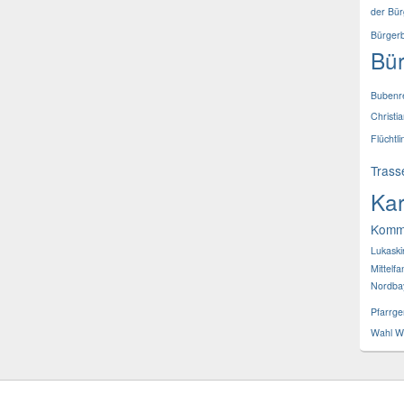
der Bür
Bürgerb
Bür
Bubenr
Christi
Flüchtli
Trass
Kar
Komm
Lukaski
Mittelf
Nordba
Pfarrge
Wahl
Wi