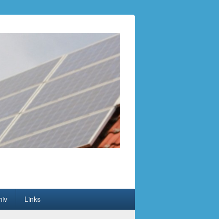
hiv
Links