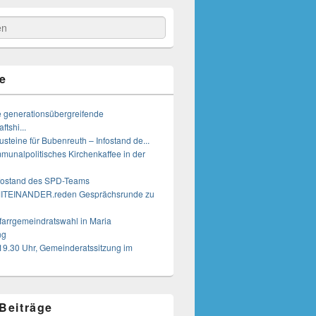
e
e generationsübergreifende
tshi...
steine für Bubenreuth – Infostand de...
munalpolitisches Kirchenkaffee in der
nfostand des SPD-Teams
MITEINANDER.reden Gesprächsrunde zu
farrgemeindratswahl in Maria
ng
19.30 Uhr, Gemeinderatssitzung im
 Beiträge