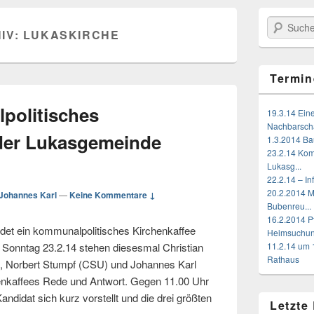
Suchen
IV:
LUKASKIRCHE
Termin
politisches
19.3.14 Ein
Nachbarschaf
 der Lukasgemeinde
1.3.2014 Bau
23.2.14 Kom
Lukasg...
22.2.14 – I
20.2.2014 
Johannes Karl
—
Keine Kommentare ↓
Bubenreu...
16.2.2014 P
findet ein kommunalpolitisches Kirchenkaffee
Heimsuchu
 Sonntag 23.2.14 stehen diesesmal Christian
11.2.14 um 
Rathaus
), Norbert Stumpf (CSU) und Johannes Karl
nkaffees Rede und Antwort. Gegen 11.00 Uhr
andidat sich kurz vorstellt und die drei größten
Letzte