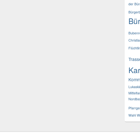
der Bür
Bürgerb
Bür
Bubenr
Christi
Flüchtli
Trass
Kar
Komm
Lukaski
Mittelf
Nordba
Pfarrge
Wahl
Wi