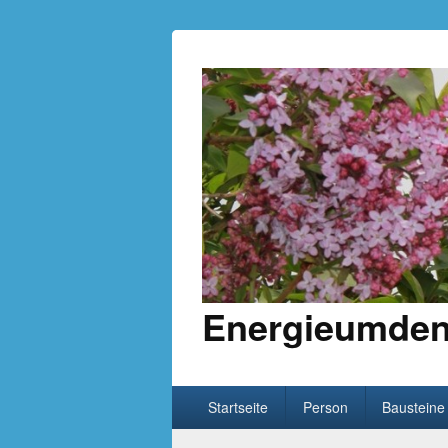
Energieumden
Hauptmenü
Weiter zum Hauptinhalt
Weiter zum Sekundärinhalt
Startseite
Person
Bausteine