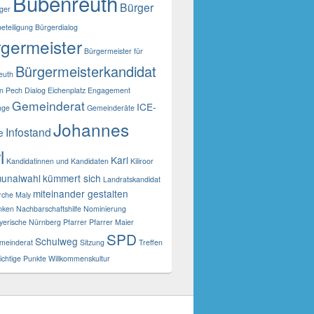
Bubenreuth
Bürger
ger
eteiligung
Bürgerdialog
germeister
Bürgermeister für
Bürgermeisterkandidat
euth
an Pech
Dialog
Eichenplatz
Engagement
Gemeinderat
ICE-
nge
Gemeinderäte
Johannes
Infostand
e
l
Karl
Kandidatinnen und Kandidaten
Kiliroor
unalwahl
kümmert sich
Landratskandidat
miteinander gestalten
rche
Maly
anken
Nachbarschaftshilfe
Nominierung
yerische
Nürnberg
Pfarrer
Pfarrer Maier
SPD
Schulweg
meinderat
Sitzung
Treffen
chtige Punkte
Willkommenskultur