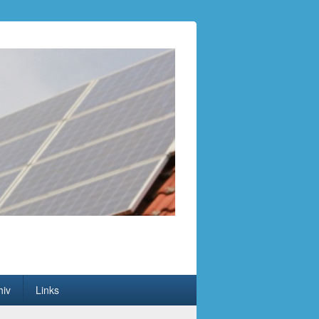
hiv
Links