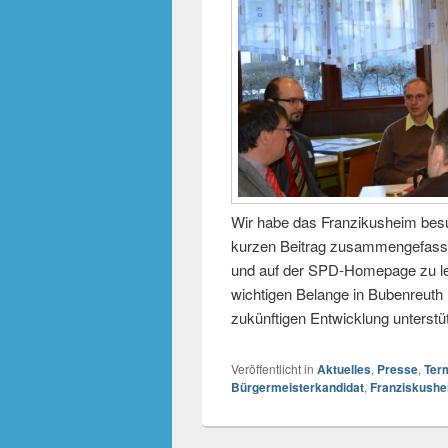
Wir habe das Franzikusheim besu
kurzen Beitrag zusammengefasst,
und auf der SPD-Homepage zu les
wichtigen Belange in Bubenreuth
zukünftigen Entwicklung unterst
Veröffentlicht in
Aktuelles
,
Presse
,
Ter
Bürgermeisterkandidat
,
Franziskush