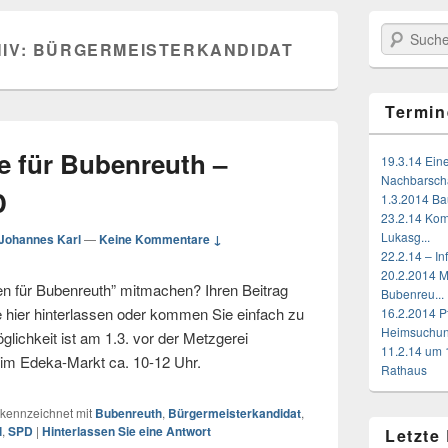
Suchen
IV:
BÜRGERMEISTERKANDIDAT
Termin
e für Bubenreuth –
19.3.14 Ein
Nachbarschaf
D
1.3.2014 Bau
23.2.14 Kom
Lukasg...
Johannes Karl
—
Keine Kommentare ↓
22.2.14 – I
20.2.2014 
en für Bubenreuth” mitmachen? Ihren Beitrag
Bubenreu...
 hier hinterlassen oder kommen Sie einfach zu
16.2.2014 P
Heimsuchu
lichkeit ist am 1.3. vor der Metzgerei
11.2.14 um 
eim Edeka-Markt ca. 10-12 Uhr.
Rathaus
kennzeichnet mit
Bubenreuth
,
Bürgermeisterkandidat
,
l
,
SPD
|
Hinterlassen Sie eine Antwort
Letzte