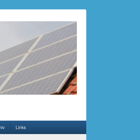
hiv
Links