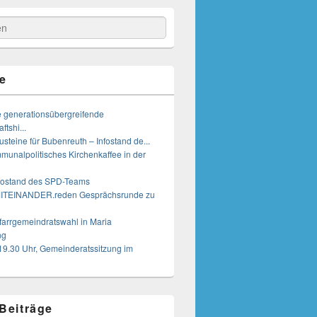
e
e generationsübergreifende
tshi...
steine für Bubenreuth – Infostand de...
munalpolitisches Kirchenkaffee in der
nfostand des SPD-Teams
MITEINANDER.reden Gesprächsrunde zu
farrgemeindratswahl in Maria
ng
19.30 Uhr, Gemeinderatssitzung im
 Beiträge