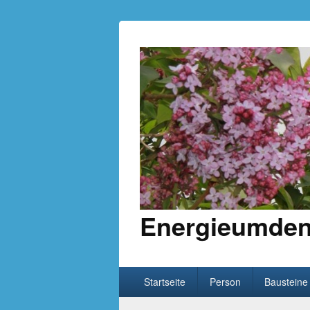
Energieumden
Hauptmenü
Weiter zum Hauptinhalt
Weiter zum Sekundärinhalt
Startseite
Person
Bausteine