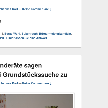
ohannes Karl
—
Keine Kommentare ↓
3
mit
Beste Wahl
,
Bubenreuth
,
Bürgermeisterkandidat
,
SPD
|
Hinterlassen Sie eine Antwort
nderäte sagen
i Grundstückssuche zu
ohannes Karl
—
Keine Kommentare ↓