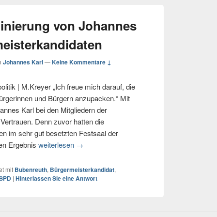
inierung von Johannes
eisterkandidaten
n
Johannes Karl
—
Keine Kommentare ↓
tik | M.Kreyer „Ich freue mich darauf, die
ürgerinnen und Bürgern anzupacken.“ Mit
nnes Karl bei den Mitgliedern der
Vertrauen. Denn zuvor hatten die
en im sehr gut besetzten Festsaal der
en Ergebnis
weiterlesen
→
t mit
Bubenreuth
,
Bürgermeisterkandidat
,
SPD
|
Hinterlassen Sie eine Antwort