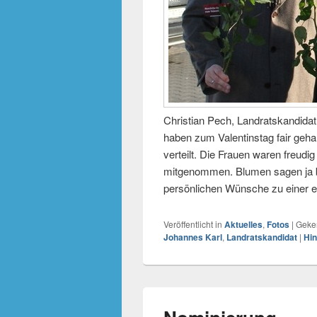
Christian Pech, Landratskandida
haben zum Valentinstag fair ge
verteilt. Die Frauen waren freud
mitgenommen. Blumen sagen ja b
persönlichen Wünsche zu einer e
Veröffentlicht in
Aktuelles
,
Fotos
|
Geke
Johannes Karl
,
Landratskandidat
|
Hin