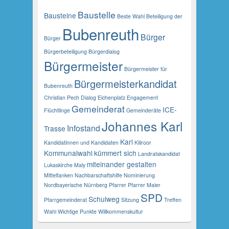
Baustelle
Bausteine
Beste Wahl
Beteiligung der
Bubenreuth
Bürger
Bürger
Bürgerbeteiligung
Bürgerdialog
Bürgermeister
Bürgermeister für
Bürgermeisterkandidat
Bubenreuth
Christian Pech
Dialog
Eichenplatz
Engagement
Gemeinderat
ICE-
Flüchtlinge
Gemeinderäte
Johannes Karl
Infostand
Trasse
Karl
Kandidatinnen und Kandidaten
Kiliroor
Kommunalwahl
kümmert sich
Landratskandidat
miteinander gestalten
Lukaskirche
Maly
Mittelfanken
Nachbarschaftshilfe
Nominierung
Nordbayerische
Nürnberg
Pfarrer
Pfarrer Maier
SPD
Schulweg
Pfarrgemeinderat
Sitzung
Treffen
Wahl
Wichtige Punkte
Willkommenskultur