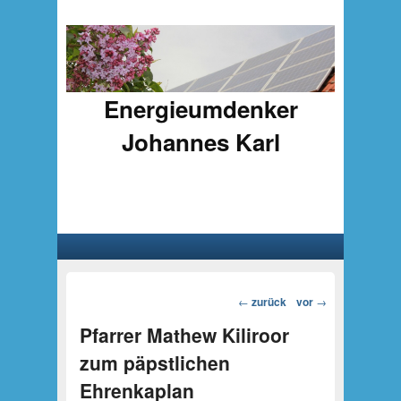
Energieumdenker
Johannes Karl
Hauptmenü
Weiter zum Hauptinhalt
Weiter zum Sekundärinhalt
Beitragsnavigation
←
zurück
vor
→
Pfarrer Mathew Kiliroor
zum päpstlichen
Ehrenkaplan